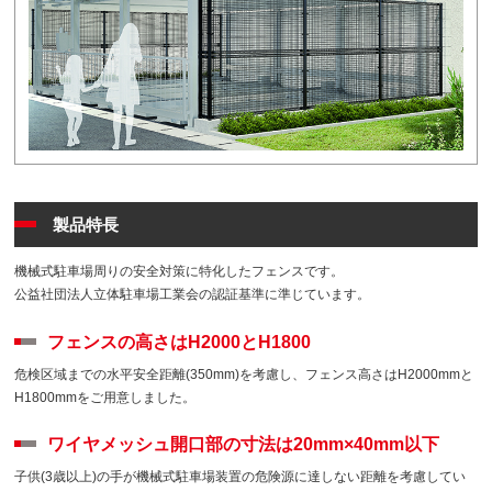
製品特長
機械式駐車場周りの安全対策に特化したフェンスです。
公益社団法人立体駐車場工業会の認証基準に準じています。
フェンスの高さはH2000とH1800
危検区域までの水平安全距離(350mm)を考慮し、フェンス高さはH2000mmと
H1800mmをご用意しました。
ワイヤメッシュ開口部の寸法は20mm×40mm以下
子供(3歳以上)の手が機械式駐車場装置の危険源に達しない距離を考慮してい